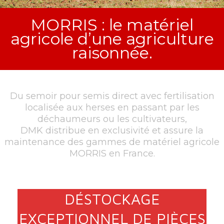
MORRIS : le matériel
agricole d’une agriculture
raisonnée.
Du semoir pour semis direct avec fertilisation
localisée aux herses en passant par les
déchaumeurs ou les cultivateurs,
DMK distribue en exclusivité et assure la
maintenance des gammes de matériel agricole
MORRIS en France.
DÉSTOCKAGE
EXCEPTIONNEL DE PIÈCES